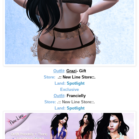
Outfit
:
Grazi
-
Gift
Store:
.:: New Line Store::.
Land:
Spotlight
Exclusive
Outfit
:
Francielly
Store:
.:: New Line Store::.
Land:
Spotlight