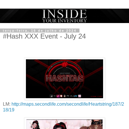
terça-feira, 16 de julho de 2024
#Hash XXX Event - July 24
LM:
http://maps.secondlife.com/secondlife/Heartstring/187/2
18/19